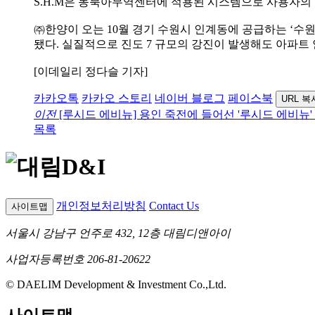
S.H.M은 동북아무역센터에 적용된 시스템으로 사용자의
㈜한양이 오는 10월 경기 수원시 인계동에 공급하는 ‘수원
됐다. 실질적으로 진도 7 규모의 강진이 발생해도 아파트 
[이데일리 정다슬 기자]
카카오톡
카카오 스토리
네이버 블로그
페이스북
URL 복
이전
[루시드 에비뉴] 용인 죽전에 들어선 '루시드 에비뉴
목록
개인정보처리방침
Contact Us
사이트맵
서울시 강남구 언주로 432, 12층 대림디앤아이
사업자등록번호 206-81-20622
© DAELIM Development & Investment Co.,Ltd.