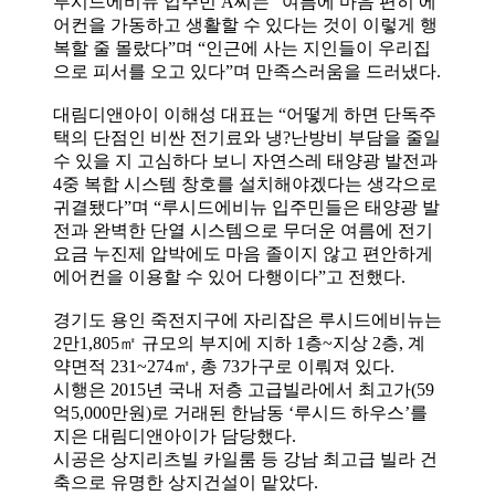
루시드에비뉴 입주민 A씨는 “여름에 마음 편히 에
어컨을 가동하고 생활할 수 있다는 것이 이렇게 행
복할 줄 몰랐다”며 “인근에 사는 지인들이 우리집
으로 피서를 오고 있다”며 만족스러움을 드러냈다.
대림디앤아이 이해성 대표는 “어떻게 하면 단독주
택의 단점인 비싼 전기료와 냉?난방비 부담을 줄일
수 있을 지 고심하다 보니 자연스레 태양광 발전과
4중 복합 시스템 창호를 설치해야겠다는 생각으로
귀결됐다”며 “루시드에비뉴 입주민들은 태양광 발
전과 완벽한 단열 시스템으로 무더운 여름에 전기
요금 누진제 압박에도 마음 졸이지 않고 편안하게
에어컨을 이용할 수 있어 다행이다”고 전했다.
경기도 용인 죽전지구에 자리잡은 루시드에비뉴는
2만1,805㎡ 규모의 부지에 지하 1층~지상 2층, 계
약면적 231~274㎡, 총 73가구로 이뤄져 있다.
시행은 2015년 국내 저층 고급빌라에서 최고가(59
억5,000만원)로 거래된 한남동 ‘루시드 하우스’를
지은 대림디앤아이가 담당했다.
시공은 상지리츠빌 카일룸 등 강남 최고급 빌라 건
축으로 유명한 상지건설이 맡았다.